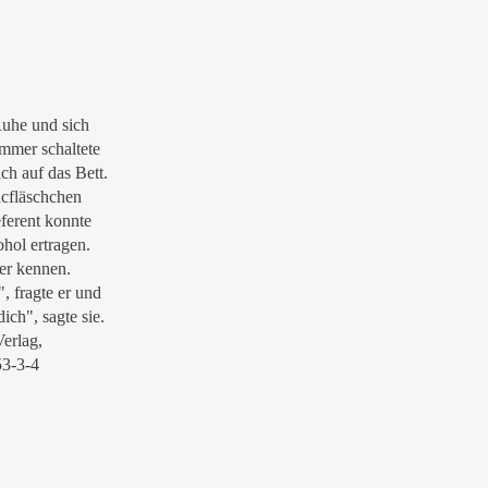
Ruhe und sich
immer schaltete
ich auf das Bett.
acfläschchen
eferent konnte
hol ertragen.
er kennen.
 fragte er und
dich", sagte sie.
erlag,
53-3-4