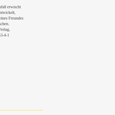
fall erwischt
ntwickelt,
 eines Freundes
schen.
erlag,
53-4-1