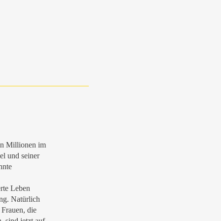
hn Millionen im
el und seiner
hnte
erte Leben
ng. Natürlich
 Frauen, die
, sind jetzt auf