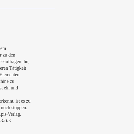
dem
r zu den
eauftragen ihn,
eren Tätigkeit
 Elementen
chine zu
bst ein und
rkennt, ist es zu
 noch stoppen.
Apis-Verlag,
53-0-3