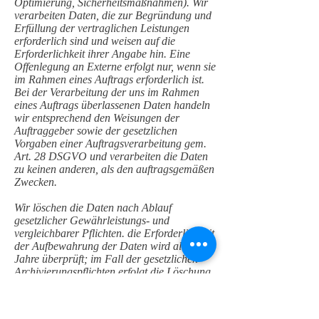
Optimierung, Sicherheitsmaßnahmen). Wir
verarbeiten Daten, die zur Begründung und
Erfüllung der vertraglichen Leistungen
erforderlich sind und weisen auf die
Erforderlichkeit ihrer Angabe hin. Eine
Offenlegung an Externe erfolgt nur, wenn sie
im Rahmen eines Auftrags erforderlich ist.
Bei der Verarbeitung der uns im Rahmen
eines Auftrags überlassenen Daten handeln
wir entsprechend den Weisungen der
Auftraggeber sowie der gesetzlichen
Vorgaben einer Auftragsverarbeitung gem.
Art. 28 DSGVO und verarbeiten die Daten
zu keinen anderen, als den auftragsgemäßen
Zwecken.
Wir löschen die Daten nach Ablauf
gesetzlicher Gewährleistungs- und
vergleichbarer Pflichten. die Erforderlichkeit
der Aufbewahrung der Daten wird alle drei
Jahre überprüft; im Fall der gesetzlichen
Archivierungspflichten erfolgt die Löschung
nach deren Ablauf (6 J, gem. § 257 Abs. 1
HGB, 10 J, gem. § 147 Abs. 1 AO). Im Fall
von Daten, die uns gegenüber im Rahmen